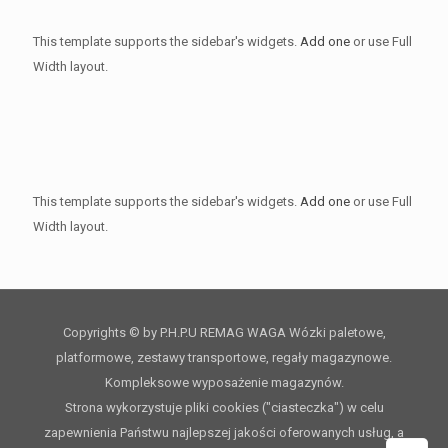
This template supports the sidebar's widgets.
Add one
or use Full
Width layout.
This template supports the sidebar's widgets.
Add one
or use Full
Width layout.
Copyrights © by P.H.P.U REMAG WAGA Wózki paletowe,
platformowe, zestawy transportowe, regały magazynowe.
Kompleksowe wyposażenie magazynów.
Strona wykorzystuje pliki cookies ("ciasteczka") w celu
zapewnienia Państwu najlepszej jakości oferowanych usług, a