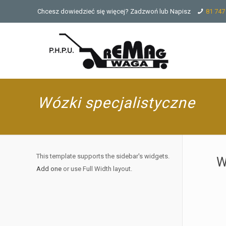
Chcesz dowiedzieć się więcej? Zadzwoń lub Napisz
81 747
Wózki specjalistyczne
This template supports the sidebar's widgets.
W
Add one
or use Full Width layout.