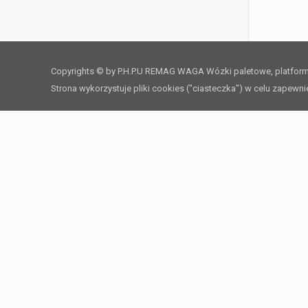
Copyrights © by P.H.P.U REMAG WAGA Wózki paletowe, platfo
Strona wykorzystuje pliki cookies ("ciasteczka") w celu zapewn