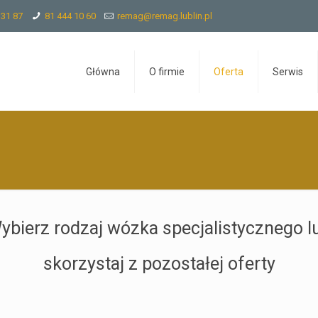
 31 87
81 444 10 60
remag@remag.lublin.pl
Główna
O firmie
Oferta
Serwis
ybierz rodzaj wózka specjalistycznego l
skorzystaj z pozostałej oferty