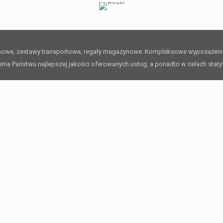
rmowe, zestawy transportowe, regały magazynowe. Kompleksowe wyposażen
ienia Państwu najlepszej jakości oferowanych usług, a ponadto w celach stat