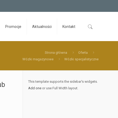
Promocje
Aktualności
Kontakt
Strona główna
Oferta
Wózki magazynowe
Wózki specjalistyczne
This template supports the sidebar's widgets.
ub
Add one
or use Full Width layout.