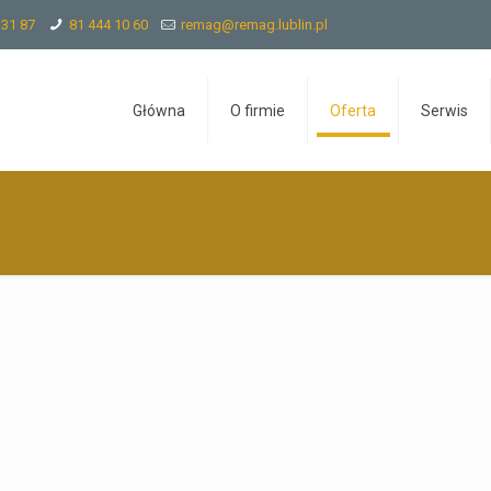
 31 87
81 444 10 60
remag@remag.lublin.pl
Główna
O firmie
Oferta
Serwis