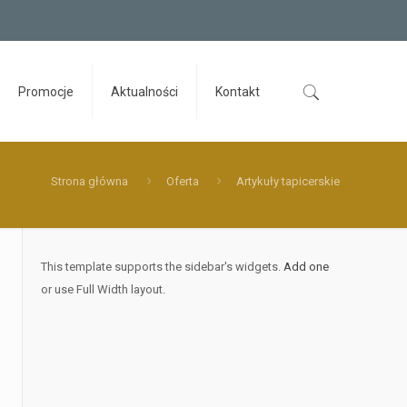
Promocje
Aktualności
Kontakt
Strona główna
Oferta
Artykuły tapicerskie
This template supports the sidebar's widgets.
Add one
or use Full Width layout.