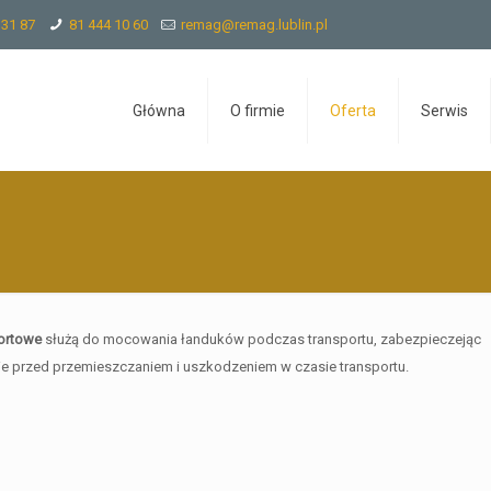
 31 87
81 444 10 60
remag@remag.lublin.pl
Główna
O firmie
Oferta
Serwis
ortowe
służą do mocowania łanduków podczas transportu, zabezpieczejąc
e przed przemieszczaniem i uszkodzeniem w czasie transportu.