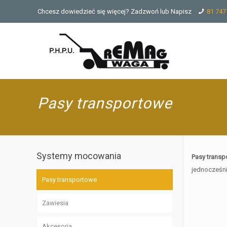
Chcesz dowiedzieć się więcej? Zadzwoń lub Napisz
81 747
Pasy transportowe
Systemy mocowania
Pasy transp
jednocześni
Pasy transportowe
Zawiesia
Akcesoria
Zawiesia pasowe