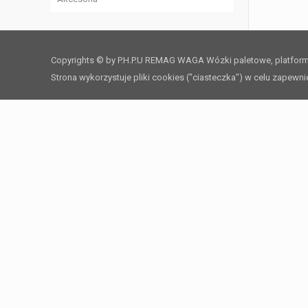
Zawiesia linowe
Copyrights © by P.H.P.U REMAG WAGA Wózki paletowe, platfo
Zawiesia łańcuchowe
Strona wykorzystuje pliki cookies ("ciasteczka") w celu zapewn