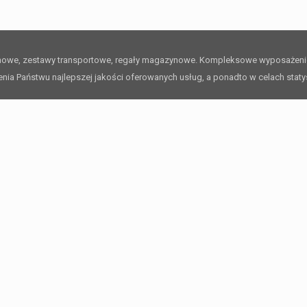
rmowe, zestawy transportowe, regały magazynowe. Kompleksowe wyposażen
ienia Państwu najlepszej jakości oferowanych usług, a ponadto w celach stat