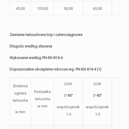
45,00
135,00
90,00
63,00
Zawiesia łańcuchowe trzy i czterocięgnowe
Długośc według zlecenia
Wykonanie wedlug PN-EN 814-4
Dopuszczalne obciążenie robocze wg. PN-EN 814-4 ( t)
DOR
DOR
Średnica
Podziałka
ogniwa
0°
45°
0°
45°
łańcucha
łańcucha
w mm
wspólczynnik
wspólczynnik
w mm
1.4
1.0