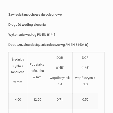
Zawiesia łańcuchowe dwucięgnowe
Długość według zlecenia
Wykonanie według PN-EN 814-4
Dopuszczalne obciązenie robocze wg.PN-EN 81404 (t)
DOR
DOR
Średnica
Podziałka
ogniwa
0°
45°
0°
45°
łańcucha
łańcucha
w mm
wspólczynnik
wspólczynnik
w mm
1.4
1.0
4.00
12.00
0.71
0.50